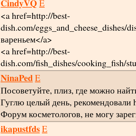
CindyVQ
E
<a href=http://best-
dish.com/eggs_and_cheese_dishes/d
вареньем</a>
<a href=http://best-
dish.com/fish_dishes/cooking_fish/s
NinaPed
E
Посоветуйте, плиз, где можно най
Гуглю целый день, рекомендовали ht
Форум косметологов, не могу заре
ikapustfds
E