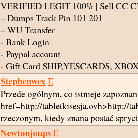
VERIFIED LEGIT 100% | Sell CC
– Dumps Track Pin 101 201
– WU Transfer
- Bank Login
- Paypal account
- Gift Card SHIP,YESCARDS, XBO
Stephenwex
E
Przede ogólnym, co istnieje zapozna
href=http://tabletkisesja.ovh>http://
rzeczonym, kiedy znana postać spryci
Newtonjoups
E