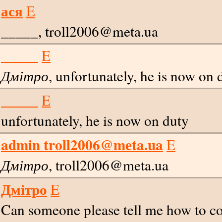
ася
E
_____
, troll2006@meta.ua
_____
E
Дмітро
, unfortunately, he is now on 
_____
E
unfortunately, he is now on duty
admin troll2006@meta.ua
E
Дмітро
, troll2006@meta.ua
Дмітро
E
Can someone please tell me how to con