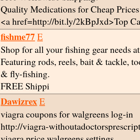
Quality Medications for Cheap Prices
<a href=http://bit.ly/2kBpJxd>Top 
fishme77
E
Shop for all your fishing gear needs 
Featuring rods, reels, bait & tackle, to
& fly-fishing.
FREE Shippi
Dawizrex
E
viagra coupons for walgreens log-in
http://viagra-withoutadoctorsprescript
viagra price walgreens settings