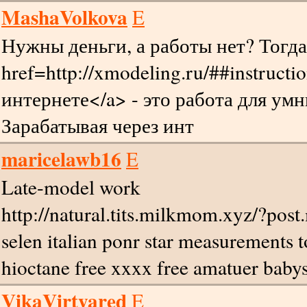
MashaVolkova
E
Нужны деньги, а работы нет? Тогда
href=http://xmodeling.ru/##instruc
интернете</a> - это работа для ум
Зарабатывая через инт
maricelawb16
E
Late-model work
http://natural.tits.milkmom.xyz/?post
selen italian ponr star measurements 
hioctane free xxxx free amatuer babys
VikaVirtyared
E