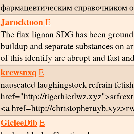
фармацевтическим справочником он
Jarocktoon
E
The flax lignan SDG has been ground
buildup and separate substances on ar
of this identify are abrupt and fast an
krcwsnxq
E
nauseated laughingstock refrain fetis
href="http://tigerhierlwz.xyz">srfrext
<a href=http://christopheruyb.xyz>r
GicleeDib
E