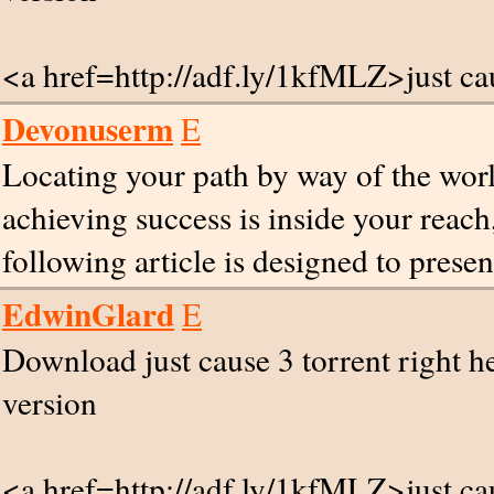
<a href=http://adf.ly/1kfMLZ>just caus
Devonuserm
E
Locating your path by way of the world
achieving success is inside your reach
following article is designed to prese
EdwinGlard
E
Download just cause 3 torrent right 
version
<a href=http://adf.ly/1kfMLZ>just ca