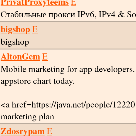
PrivatProxyteems
E
Стабильные прокси IPv6, IPv4 & Soc
bigshop
E
bigshop
AltonGem
E
Mobile marketing for app developers.
appstore chart today.
<a href=https://java.net/people/1222
marketing plan
Zdosrypam
E